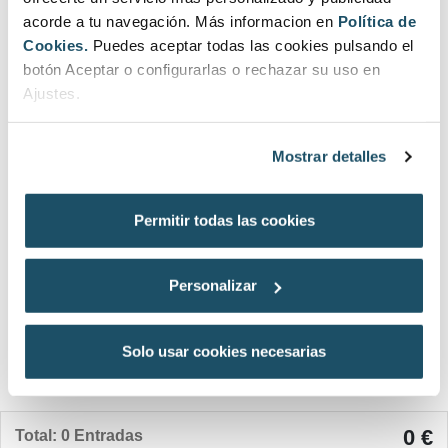
acorde a tu navegación. Más informacion en
Política de
Selecciona una fecha
Cookies.
Puedes aceptar todas las cookies pulsando el
botón Aceptar o configurarlas o rechazar su uso en
‹
agosto de 2026
›
Ajustes.
lun
mar
mié
jue
vie
sáb
dom
Mostrar detalles
1
2
3
4
5
6
7
8
9
Permitir todas las cookies
10
11
12
13
14
15
16
17
18
19
20
21
22
23
Personalizar
24
25
26
27
28
29
30
Solo usar cookies necesarias
31
0 €
Total:
0 Entradas